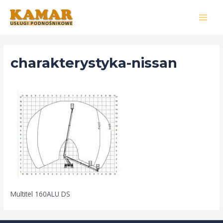
Skip
to
MAI
content
MEN
charakterystyka-nissan
By
edytor-kamar
/
30 kwietnia 2020
Multitel 160ALU DS