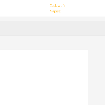
Zadzwoń:
504-179-959
Napisz:
zwyzka@vp.pl