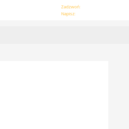
Zadzwoń:
504-179-959
Napisz:
zwyzka@vp.pl