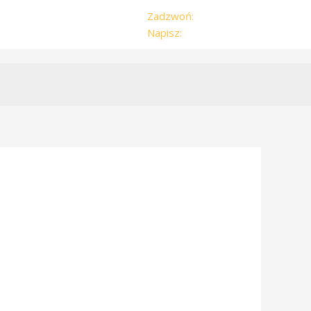
Zadzwoń:
504-179-959
Napisz:
zwyzka@vp.pl