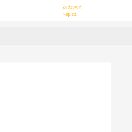
Zadzwoń:
504-179-959
Napisz:
zwyzka@vp.pl