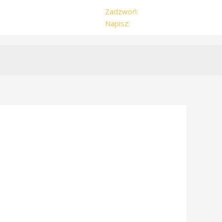
Zadzwoń:
504-179-959
Napisz:
zwyzka@vp.pl