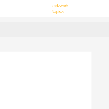
Zadzwoń:
504-179-959
Napisz:
zwyzka@vp.pl